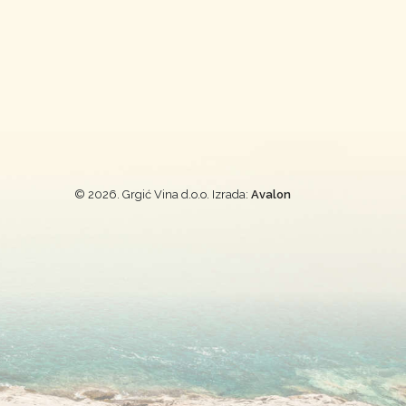
© 2026. Grgić Vina d.o.o. Izrada:
Avalon