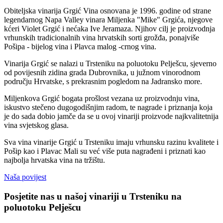
Obiteljska vinarija Grgić Vina osnovana je 1996. godine od strane
legendarnog Napa Valley vinara Miljenka "Mike" Grgića, njegove
kćeri Violet Grgić i nećaka Ive Jeramaza. Njihov cilj je proizvodnja
vrhunskih tradicionalnih vina hrvatskih sorti grožđa, ponajviše
Pošipa - bijelog vina i Plavca malog -crnog vina.
Vinarija Grgić se nalazi u Trsteniku na poluotoku Pelješcu, sjeverno
od povijesnih zidina grada Dubrovnika, u južnom vinorodnom
području Hrvatske, s prekrasnim pogledom na Jadransko more.
Miljenkova Grgić bogata prošlost vezana uz proizvodnju vina,
iskustvo stečeno dugogodišnjim radom, te nagrade i priznanja koja
je do sada dobio jamče da se u ovoj vinariji proizvode najkvalitetnija
vina svjetskog glasa.
Sva vina vinarije Grgić u Trsteniku imaju vrhunsku razinu kvalitete i
Pošip kao i Plavac Mali su već više puta nagrađeni i priznati kao
najbolja hrvatska vina na tržištu.
Naša povijest
Posjetite nas u našoj vinariji u Trsteniku na
poluotoku Pelješcu