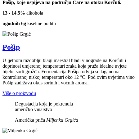
Pošip, koje uspijeva na području Čare na otoku Korčuli.
13 - 14,5%
alkohola
ugodnih 6g
kiseline po litri
Pošip
U ljetnom razdoblju blagi maestral hladi vinograde na Korčuli i
doprinosi umjerenoj temperaturi zraka koja pruža idealne uvjete
bijeloj sorti grožđa. Fermentacija Pošipa odvija se lagano na
kontroliranoj niskoj temperaturi oko 12 °C. Pod ovim uvjetima vino
Pošip zadržava okus sortnih i voćnih aroma.
Više o proizvodu
Degustacija koja je pokrenula
američko vinarstvo
Američka priča
Miljenka Grgića