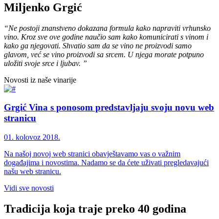
Miljenko Grgić
“Ne postoji znanstveno dokazana formula kako napraviti vrhunsko
vino. Kroz sve ove godine naučio sam kako komunicirati s vinom i
kako ga njegovati. Shvatio sam da se vino ne proizvodi samo
glavom, već se vino proizvodi sa srcem. U njega morate potpuno
uložiti svoje srce i ljubav. ”
Novosti iz naše vinarije
Grgić Vina s ponosom predstavljaju svoju novu web
stranicu
01. kolovoz 2018.
Na našoj novoj web stranici obavještavamo vas o važnim
događajima i novostima. Nadamo se da ćete uživati pregledavajući
našu web stranicu.
Vidi sve novosti
Tradicija koja traje preko 40 godina