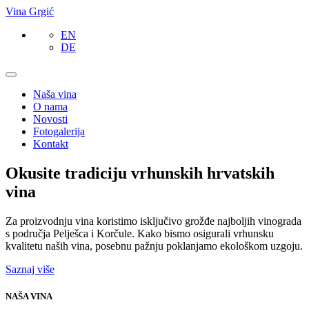
Vina Grgić
EN
DE
Naša vina
O nama
Novosti
Fotogalerija
Kontakt
Okusite tradiciju vrhunskih hrvatskih
vina
Za proizvodnju vina koristimo isključivo grožđe najboljih vinograda
s područja Pelješca i Korčule. Kako bismo osigurali vrhunsku
kvalitetu naših vina, posebnu pažnju poklanjamo ekološkom uzgoju.
Saznaj više
NAŠA VINA