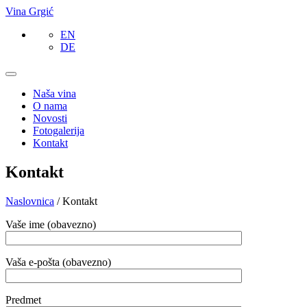
Vina Grgić
EN
DE
Naša vina
O nama
Novosti
Fotogalerija
Kontakt
Kontakt
Naslovnica
/ Kontakt
Vaše ime (obavezno)
Vaša e-pošta (obavezno)
Predmet